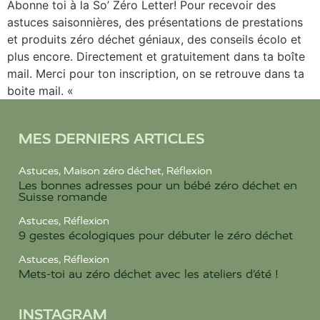
Abonne toi à la So’ Zéro Letter! Pour recevoir des
astuces saisonnières, des présentations de prestations
et produits zéro déchet géniaux, des conseils écolo et
plus encore. Directement et gratuitement dans ta boîte
mail. Merci pour ton inscription, on se retrouve dans ta
boite mail. «
MES DERNIERS ARTICLES
Astuces
,
Maison zéro déchet
,
Réflexion
Les bonnes adresses pour un bébé zéro déchet en
Suisse romande
Astuces
,
Réflexion
9 gestes écologiques pour débuter le zéro déchet
Astuces
,
Réflexion
Mets-toi au zéro déchet avec les ateliers d’été !
INSTAGRAM