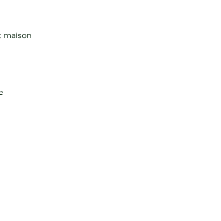
et maison
e