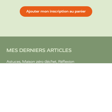
Ajouter mon inscription au panier
MES DERNIERS ARTICLES
Astuces
,
Maison zéro déchet
,
Réflexion
Les bonnes adresses pour un bébé zéro déchet en
Suisse romande
Astuces
,
Réflexion
9 gestes écologiques pour débuter le zéro déchet
Astuces
,
Réflexion
Mets-toi au zéro déchet avec les ateliers d’été !
INSTAGRAM