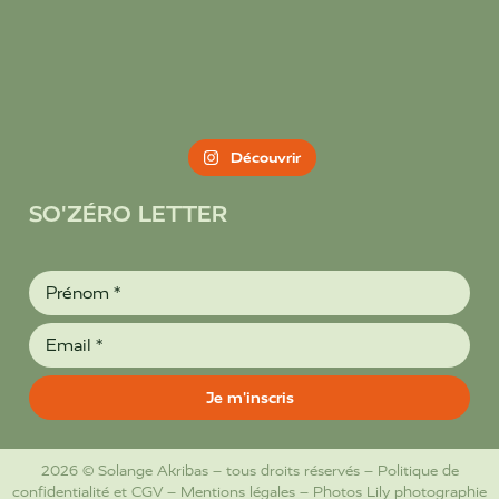
Découvrir
SO'ZÉRO LETTER
2026 © Solange Akribas – tous droits réservés –
Politique de
confidentialité et CGV
–
Mentions légales
– Photos
Lily photographie