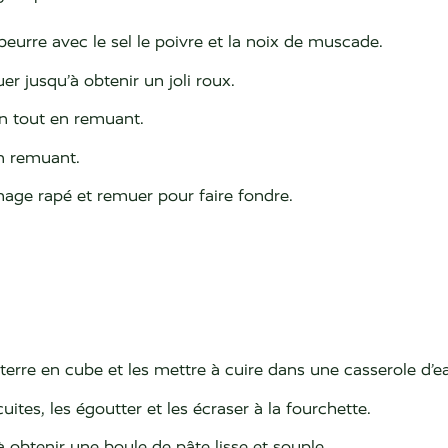
beurre avec le sel le poivre et la noix de muscade.
er jusqu’à obtenir un joli roux.
ion tout en remuant.
en remuant.
age rapé et remuer pour faire fondre.
rre en cube et les mettre à cuire dans une casserole d’eau
tes, les égoutter et les écraser à la fourchette.
à obtenir une boule de pâte lisse et souple.