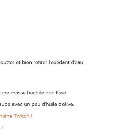
ter et bien retirer l’exédant d’eau
r une masse hachée non lisse.
ude avec un peu d’huile d’olive.
haîne Twitch
!
 !