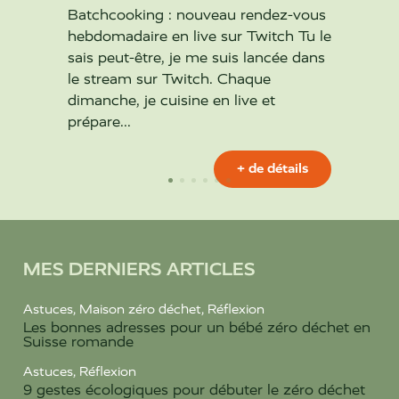
hebdom
Batchcooking : nouveau rendez-vous
sais p
hebdomadaire en live sur Twitch Tu le
le str
sais peut-être, je me suis lancée dans
dimanc
le stream sur Twitch. Chaque
prépare
dimanche, je cuisine en live et
prépare...
+ de détails
MES DERNIERS ARTICLES
Astuces
,
Maison zéro déchet
,
Réflexion
Les bonnes adresses pour un bébé zéro déchet en
Suisse romande
Astuces
,
Réflexion
9 gestes écologiques pour débuter le zéro déchet