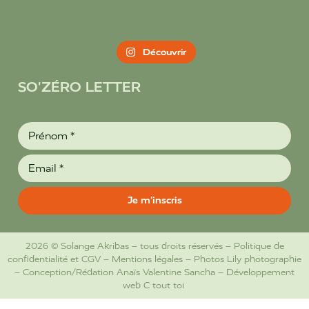
Découvrir
SO'ZÉRO LETTER
2026 © Solange Akribas – tous droits réservés –
Politique de
confidentialité et CGV
–
Mentions légales
– Photos
Lily photographie
– Conception/Rédation
Anaïs Valentine Sancha
– Développement
web
C tout toi