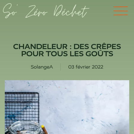
CHANDELEUR : DES CRÊPES
POUR TOUS LES GOÛTS
SolangeA
03 février 2022