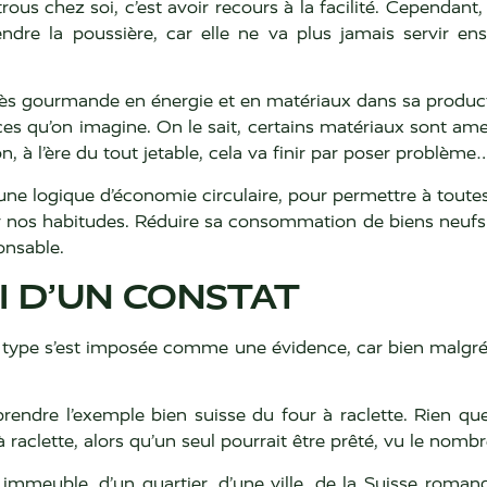
ous chez soi, c’est avoir recours à la facilité. Cependant,
ndre la poussière, car elle ne va plus jamais servir en
rès gourmande en énergie et en matériaux dans sa producti
ces qu’on imagine. On le sait, certains matériaux sont ame
à l’ère du tout jetable, cela va finir par poser problème
s une logique d’économie circulaire, pour permettre à tout
nos habitudes. Réduire sa consommation de biens neufs 
onsable.
I D’UN CONSTAT
ce type s’est imposée comme une évidence, car bien malg
prendre l’exemple bien suisse du four à raclette. Rien qu
aclette, alors qu’un seul pourrait être prêté, vu le nombre 
n immeuble, d’un quartier, d’une ville, de la Suisse roma