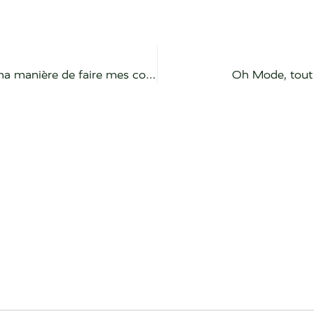
Comment Deli’Vrac.ch a changé ma manière de faire mes courses en vrac
Oh Mode, tout 