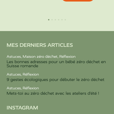
MES DERNIERS ARTICLES
Astuces
,
Maison zéro déchet
,
Réflexion
Les bonnes adresses pour un bébé zéro déchet en
Suisse romande
Astuces
,
Réflexion
9 gestes écologiques pour débuter le zéro déchet
Astuces
,
Réflexion
Mets-toi au zéro déchet avec les ateliers d’été !
INSTAGRAM