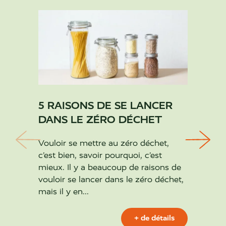
5 RAISONS DE SE LANCER
LES 
DANS LE ZÉRO DÉCHET
DE L
REPO
Vouloir se mettre au zéro déchet,
c’est bien, savoir pourquoi, c’est
Les mo
mieux. Il y a beaucoup de raisons de
assez 
vouloir se lancer dans le zéro déchet,
en fai
mais il y en...
femell
pour n
piqûres
+ de détails