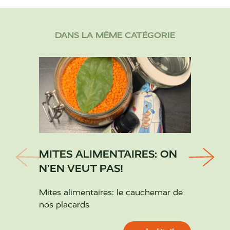
DANS LA MÊME CATÉGORIE
MITES ALIMENTAIRES: ON
ON M
N’EN VEUT PAS!
IDÉE
Mites alimentaires: le cauchemar de
Des id
nos placards
pour n
d’inspi