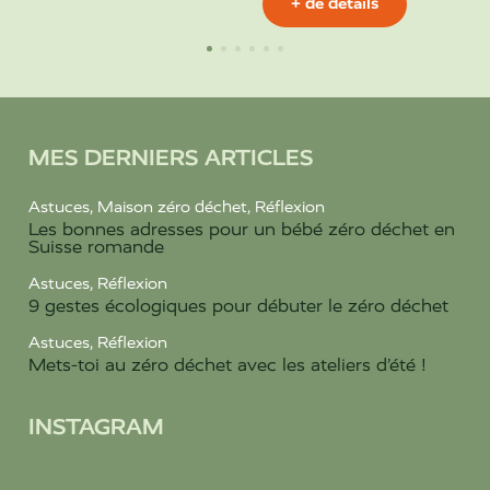
+ de détails
MES DERNIERS ARTICLES
Astuces
,
Maison zéro déchet
,
Réflexion
Les bonnes adresses pour un bébé zéro déchet en
Suisse romande
Astuces
,
Réflexion
9 gestes écologiques pour débuter le zéro déchet
Astuces
,
Réflexion
Mets-toi au zéro déchet avec les ateliers d’été !
INSTAGRAM