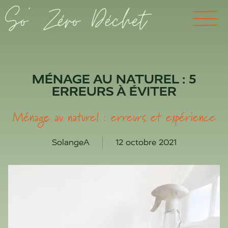
MÉNAGE AU NATUREL : 5
ERREURS À ÉVITER
Ménage au naturel : erreurs et expérience
SolangeA
12 octobre 2021