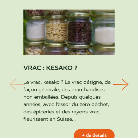
VRAC : KESAKO ?
DE L
MA 
Le vrac, kesako ? Le vrac désigne, de
DÉCH
façon générale, des marchandises
non emballées. Depuis quelques
De Let
années, avec l’essor du zéro déchet,
entrep
des épiceries et des rayons vrac
coutur
fleurissent en Suisse...
Gurmel
Anaïs,
+ de détails
souhait