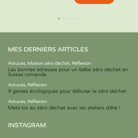
MES DERNIERS ARTICLES
Astuces
,
Maison zéro déchet
,
Réflexion
Les bonnes adresses pour un bébé zéro déchet en
Suisse romande
Astuces
,
Réflexion
9 gestes écologiques pour débuter le zéro déchet
Astuces
,
Réflexion
Mets-toi au zéro déchet avec les ateliers d’été !
INSTAGRAM